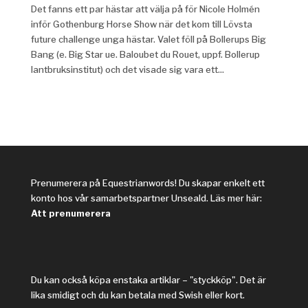
Det fanns ett par hästar att välja på för Nicole Holmén
inför Gothenburg Horse Show när det kom till Lövsta
future challenge unga hästar. Valet föll på Bollerups Big
Bang (e. Big Star ue. Baloubet du Rouet, uppf. Bollerup
lantbruksinstitut) och det visade sig vara ett...
Prenumerera på Equestrianwords! Du skapar enkelt ett
konto hos vår samarbetspartner Unseald. Läs mer här:
Att prenumerera
Du kan också köpa enstaka artiklar – "styckköp". Det är
lika smidigt och du kan betala med Swish eller kort.