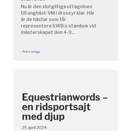
Nu är den slutgiltiga uttagninen
till unghäst-VM i dressyr klar. Här
är de hästar som får
representera SWB:s stambok vid
mästerskapet den 4-9...
« Äldre inlägg
Equestrianwords –
en ridsportsajt
med djup
25 april 2024