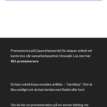
Navi
Prenumerera på Equestrianwords! Du skapar enkelt ett
konto hos vår samarbetspartner Unseald. Läs mer här:
Att prenumerera
Du kan också köpa enstaka artiklar – "styckköp". Det är
lika smidigt och du kan betala med Swish eller kort.
Om du har en prenumeration på en annan tidning via