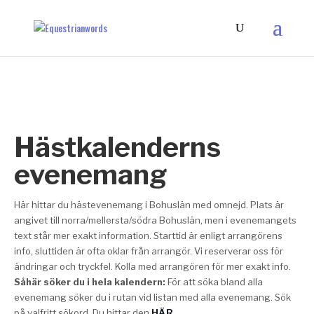
Hästkalenderns
evenemang
Här hittar du hästevenemang i Bohuslän med omnejd. Plats är
angivet till norra/mellersta/södra Bohuslän, men i evenemangets
text står mer exakt information. Starttid är enligt arrangörens
info, sluttiden är ofta oklar från arrangör. Vi reserverar oss för
ändringar och tryckfel. Kolla med arrangören för mer exakt info.
Såhär söker du i hela kalendern:
För att söka bland alla
evenemang söker du i rutan vid listan med alla evenemang. Sök
på valfritt sökord. Du hittar den
HÄR
.