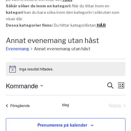
Såhär söker du inom en kategori:
När du tittar inom en
kategori
kan du bara söka inom den kategorin i sökrutan som
visas där.
Dessa kategorier finns:
Du hittar kategorilistan
HÄR
Annat evenemang utan häst
Evenemang
Annat evenemang utan häst
Evenemang
Inga resultat hittades.
Notis
Eve
E
Kommande
Sök
Lista
vy
Välj
Sear
datum.
Idag
Nästa
and
Evenemang
Föregående
Evene
Vie
Prenumerera på kalender