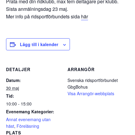
Prata med din ridklubb, max fem deltagare per klubb.
Sista anmälningsdag 23 maj.
Mer info på ridsportförbundets sida
här
Lägg till i kalender
DETALJER
ARRANGÖR
Datum:
Svenska ridsportförbundet
GbgBohus
30 maj
Visa Arrangör-webbplats
Tid:
10:00 - 15:00
Evenemang Kategorier:
Annat evenemang utan
häst
,
Föreläsning
PLATS