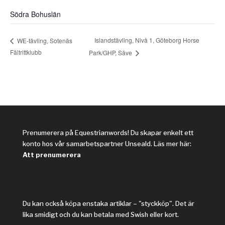
Södra Bohuslän
Islandstävling, Nivå 1, Göteborg Horse
WE-tävling, Sotenäs
Fältrittklubb
Park/GHP, Säve
Prenumerera på Equestrianwords! Du skapar enkelt ett
konto hos vår samarbetspartner Unseald. Läs mer här:
Att prenumerera
Du kan också köpa enstaka artiklar – "styckköp". Det är
lika smidigt och du kan betala med Swish eller kort.