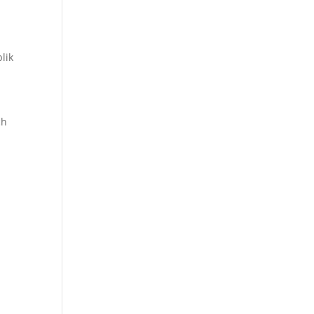
lik
ch