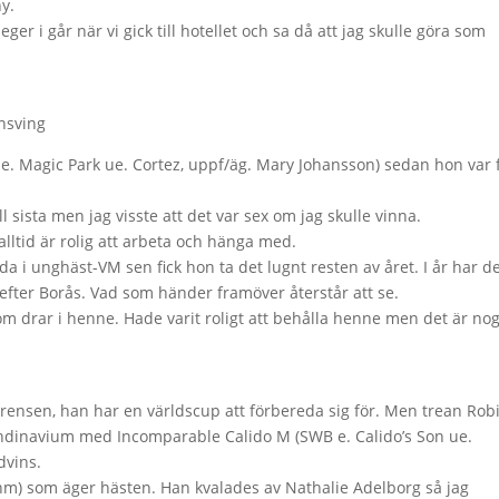
y.
ger i går när vi gick till hotellet och sa då att jag skulle göra som
onsving
B e. Magic Park ue. Cortez, uppf/äg. Mary Johansson) sedan hon var
till sista men jag visste att det var sex om jag skulle vinna.
alltid är rolig att arbeta och hänga med.
da i unghäst-VM sen fick hon ta det lugnt resten av året. I år har d
efter Borås. Vad som händer framöver återstår att se.
m drar i henne. Hade varit roligt att behålla henne men det är no
ensen, han har en världscup att förbereda sig för. Men trean Rob
candinavium med Incomparable Calido M (SWB e. Calido’s Son ue.
dvins.
nm) som äger hästen. Han kvalades av Nathalie Adelborg så jag