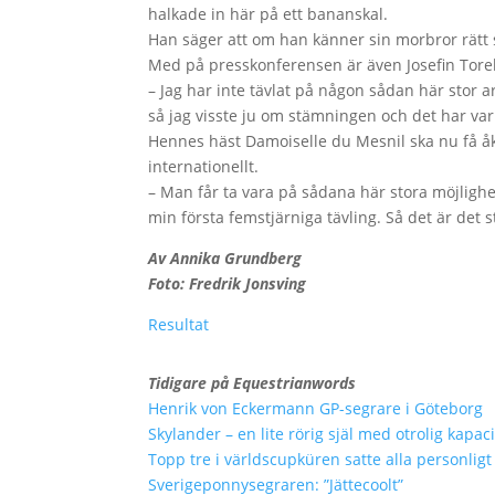
halkade in här på ett bananskal.
Han säger att om han känner sin morbror rätt 
Med på presskonferensen är även Josefin Torel
– Jag har inte tävlat på någon sådan här stor a
så jag visste ju om stämningen och det har varit
Hennes häst Damoiselle du Mesnil ska nu få å
internationellt.
– Man får ta vara på sådana här stora möjlighe
min första femstjärniga tävling. Så det är det s
Av Annika Grundberg
Foto: Fredrik Jonsving
Resultat
Tidigare på Equestrianwords
Henrik von Eckermann GP-segrare i Göteborg
Skylander – en lite rörig själ med otrolig kapaci
Topp tre i världscupküren satte alla personligt
Sverigeponnysegraren: ”Jättecoolt”