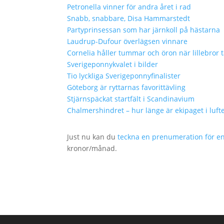
Petronella vinner för andra året i rad
Snabb, snabbare, Disa Hammarstedt
Partyprinsessan som har järnkoll på hästarna
Laudrup-Dufour överlägsen vinnare
Cornelia håller tummar och öron när lillebror t
Sverigeponnykvalet i bilder
Tio lyckliga Sverigeponnyfinalister
Göteborg är ryttarnas favorittävling
Stjärnspäckat startfält i Scandinavium
Chalmershindret – hur länge är ekipaget i luft
Just nu kan du
teckna en prenumeration för e
kronor/månad.