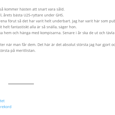
så kommer hästen att snart vara såld.
l, årets bästa U25-ryttare under GHS.
rena förut så det har varit helt underbart. Jag har varit här som pub
 helt fantastiskt alla är så snälla, säger hon.
ka hem och hänga med kompisarna. Senare i år ska de ut och tävla
ter när man får dem. Det här är det absolut största jag har gjort o
törsta på meritlistan.
tet
 rekord