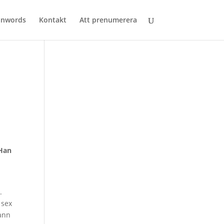
anwords
Kontakt
Att prenumerera
 Han
.
 sex
mann