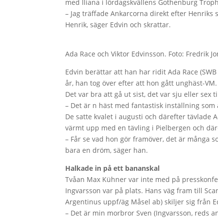
med Iliana i lördagskvällens Gothenburg Troph
– Jag träffade Ankarcorna direkt efter Henriks se
Henrik, säger Edvin och skrattar.
Ada Race och Viktor Edvinsson. Foto: Fredrik J
Edvin berättar att han har ridit Ada Race (SW
år, han tog över efter att hon gått unghäst-VM.
Det var bra att gå ut sist, det var sju eller sex 
– Det är n häst med fantastisk inställning som 
De satte kvalet i augusti och därefter tävlade A
värmt upp med en tävling i Pielbergen och där
– Får se vad hon gör framöver, det är många so
bara en dröm, säger han.
Halkade in på ett bananskal
Tvåan Max Kühner var inte med på presskonfer
Ingvarsson var på plats. Hans väg fram till S
Argentinus uppf/äg Måsel ab) skiljer sig från E
– Det är min morbror Sven (Ingvarsson, reds a