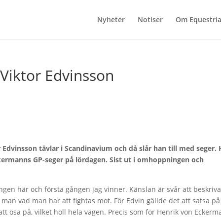
Nyheter
Notiser
Om Equestri
 Viktor Edvinsson
 Edvinsson tävlar i Scandinavium och då slår han till med seger.
kermanns GP-seger på lördagen. Sist ut i omhoppningen och
gången här och första gången jag vinner. Känslan är svår att beskriva
t man vad man har att fightas mot. För Edvin gällde det att satsa på
 att ösa på, vilket höll hela vägen. Precis som för Henrik von Ecker