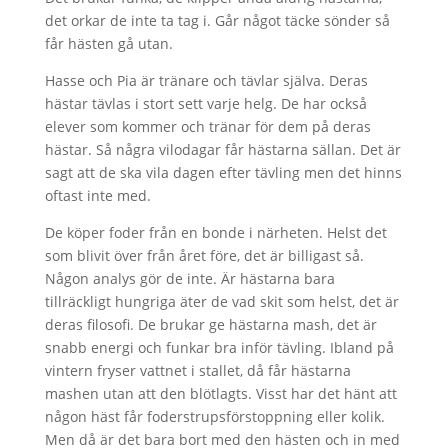
det orkar de inte ta tag i. Går något täcke sönder så
får hästen gå utan.
Hasse och Pia är tränare och tävlar själva. Deras
hästar tävlas i stort sett varje helg. De har också
elever som kommer och tränar för dem på deras
hästar. Så några vilodagar får hästarna sällan. Det är
sagt att de ska vila dagen efter tävling men det hinns
oftast inte med.
De köper foder från en bonde i närheten. Helst det
som blivit över från året före, det är billigast så.
Någon analys gör de inte. Är hästarna bara
tillräckligt hungriga äter de vad skit som helst, det är
deras filosofi. De brukar ge hästarna mash, det är
snabb energi och funkar bra inför tävling. Ibland på
vintern fryser vattnet i stallet, då får hästarna
mashen utan att den blötlagts. Visst har det hänt att
någon häst får foderstrupsförstoppning eller kolik.
Men då är det bara bort med den hästen och in med