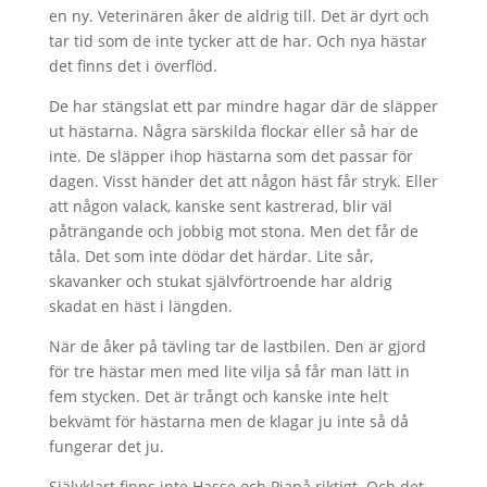
en ny. Veterinären åker de aldrig till. Det är dyrt och
tar tid som de inte tycker att de har. Och nya hästar
det finns det i överflöd.
De har stängslat ett par mindre hagar där de släpper
ut hästarna. Några särskilda flockar eller så har de
inte. De släpper ihop hästarna som det passar för
dagen. Visst händer det att någon häst får stryk. Eller
att någon valack, kanske sent kastrerad, blir väl
påträngande och jobbig mot stona. Men det får de
tåla. Det som inte dödar det härdar. Lite sår,
skavanker och stukat självförtroende har aldrig
skadat en häst i längden.
När de åker på tävling tar de lastbilen. Den är gjord
för tre hästar men med lite vilja så får man lätt in
fem stycken. Det är trångt och kanske inte helt
bekvämt för hästarna men de klagar ju inte så då
fungerar det ju.
Självklart finns inte Hasse och Piapå riktigt. Och det