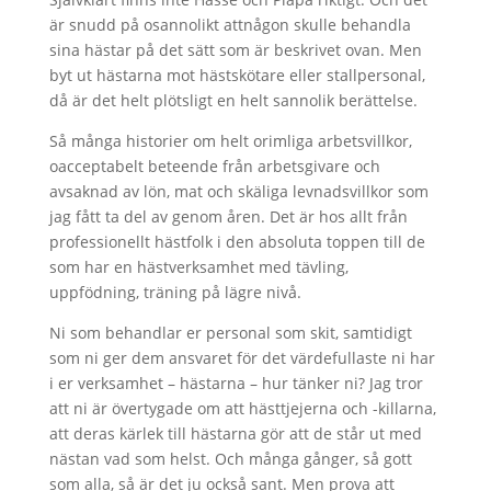
är snudd på osannolikt attnågon skulle behandla
sina hästar på det sätt som är beskrivet ovan. Men
byt ut hästarna mot hästskötare eller stallpersonal,
då är det helt plötsligt en helt sannolik berättelse.
Så många historier om helt orimliga arbetsvillkor,
oacceptabelt beteende från arbetsgivare och
avsaknad av lön, mat och skäliga levnadsvillkor som
jag fått ta del av genom åren. Det är hos allt från
professionellt hästfolk i den absoluta toppen till de
som har en hästverksamhet med tävling,
uppfödning, träning på lägre nivå.
Ni som behandlar er personal som skit, samtidigt
som ni ger dem ansvaret för det värdefullaste ni har
i er verksamhet – hästarna – hur tänker ni? Jag tror
att ni är övertygade om att hästtjejerna och -killarna,
att deras kärlek till hästarna gör att de står ut med
nästan vad som helst. Och många gånger, så gott
som alla, så är det ju också sant. Men prova att