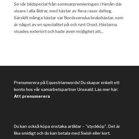
Se vår bildspecial från sommarpremieringen i Henån där
visare i alla åldrar, med hästar av flera raser deltog.
Särskilt många hästar var Nordsvenska brukshästar, som
är något av en specialitet på och runt Orust. Hästarna
visades exteriört och hade även möjlighet att...
Prenumerera på Equestrianwords! Du skapar enkelt ett
konto hos vår samarbetspartner Unseald. Läs mer här:
Att prenumerera
Du kan också köpa enstaka artiklar – "styckköp". Det är
lika smidigt och du kan betala med Swish eller kort.