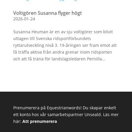
Voltigören Susanna flyger högt
2026-01-24
Susanna Heuman är en av sju voltigörer som blivit
uttagen till Svenska ridsportförbundets
ryttarutveckling nivå 3. 19-åringen ser fram emot att
få träffa aktiva från andra grenar inom ridsporten
och att få träna för landslagsledaren Pernilla...
Prenumerera på Equestrianwords! Du skapar enkelt
ett konto hos vår samarbetspartner Unseald. Läs mer
här:
Att prenumerera