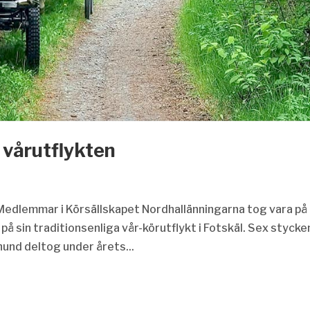
 vårutflykten
? Medlemmar i Körsällskapet Nordhallänningarna tog vara på
på sin traditionsenliga vår-körutflykt i Fotskäl. Sex stycke
und deltog under årets...