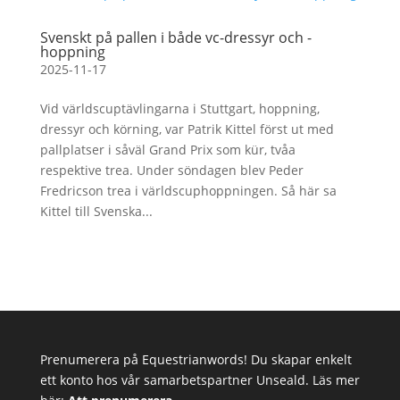
Svenskt på pallen i både vc-dressyr och -
hoppning
2025-11-17
Vid världscuptävlingarna i Stuttgart, hoppning,
dressyr och körning, var Patrik Kittel först ut med
pallplatser i såväl Grand Prix som kür, tvåa
respektive trea. Under söndagen blev Peder
Fredricson trea i världscuphoppningen. Så här sa
Kittel till Svenska...
Prenumerera på Equestrianwords! Du skapar enkelt
ett konto hos vår samarbetspartner Unseald. Läs mer