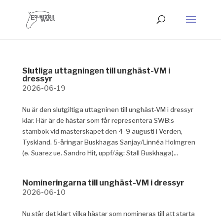
Slutliga uttagningen till unghäst-VM i
dressyr
2026-06-19
Nu är den slutgiltiga uttagninen till unghäst-VM i dressyr
klar. Här är de hästar som får representera SWB:s
stambok vid mästerskapet den 4-9 augusti i Verden,
Tyskland. 5-åringar Buskhagas Sanjay/Linnéa Holmgren
(e. Suarez ue. Sandro Hit, uppf/äg: Stall Buskhaga)...
Nomineringarna till unghäst-VM i dressyr
2026-06-10
Nu står det klart vilka hästar som nomineras till att starta