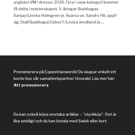
unghäst-VM i dressyr 2026. Fyra i varje kategori kommer
få delta i mästerskapet. 5-åringar Buskhagas
Sanjay/Linnéa Holmgren (e. Suarez ue. Sandro Hit, uppf/
äg: Stall Buskhaga) Ebbot F/Lovisa Jendland (e....
Prenumerera på Equestrianwords! Du skapar enkelt ett
konto hos vår samarbetspartner Unseald. Läs mer här:
Att prenumerera
Du kan också köpa enstaka artiklar – "styckköp". Det är
lika smidigt och du kan betala med Swish eller kort.