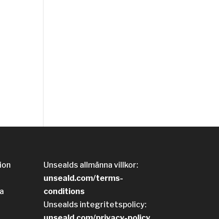
ion
Unsealds allmänna villkor:
unseald.com/terms-
a
conditions
Unsealds integritetspolicy:
unseald.com/privacy-policy