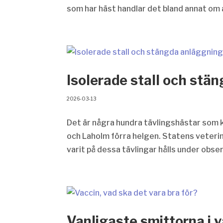
som har häst handlar det bland annat om at
Isolerade stall och stä
2026-03-13
Det är några hundra tävlingshästar som k
och Laholm förra helgen. Statens veter
varit på dessa tävlingar hålls under obse
Vanligaste smittorna i v