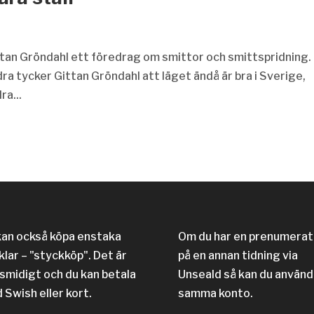
ttan Gröndahl ett föredrag om smittor och smittspridning.
ra tycker Gittan Gröndahl att läget ändå är bra i Sverige,
ra...
kan också köpa enstaka
Om du har en prenumerat
klar – "styckköp". Det är
på en annan tidning via
 smidigt och du kan betala
Unseald så kan du använd
 Swish eller kort.
samma konto.