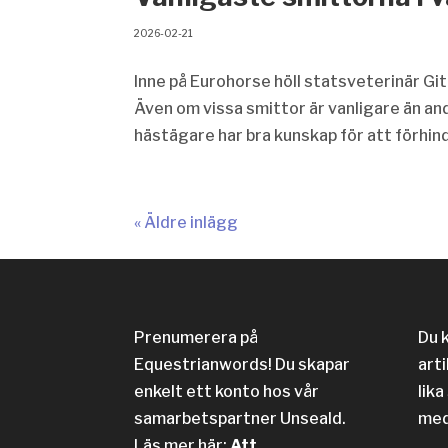
2026-02-21
Inne på Eurohorse höll statsveterinär Gi
Även om vissa smittor är vanligare än and
hästägare har bra kunskap för att förhind
« Äldre inlägg
Prenumerera på
Du 
Equestrianwords! Du skapar
arti
enkelt ett konto hos vår
lika
samarbetspartner Unseald.
med
Läs mer här:
Att