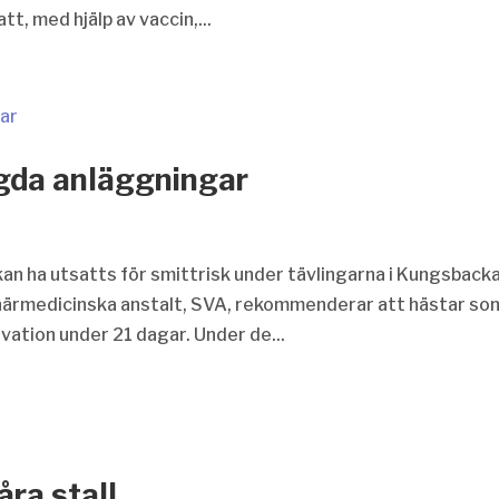
t, med hjälp av vaccin,...
ngda anläggningar
an ha utsatts för smittrisk under tävlingarna i Kungsback
inärmedicinska anstalt, SVA, rekommenderar att hästar so
rvation under 21 dagar. Under de...
åra stall