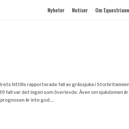
Nyheter
Notiser
Om Equestrian
rets hittills rapporterade fall av grässjuka i Storbritannie
e 39 fall var det ingen som överlevde. Även om sjukdomen är
prognosen är inte god....