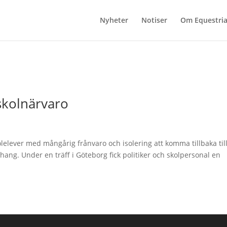
Nyheter
Notiser
Om Equestri
 skolnärvaro
lelever med mångårig frånvaro och isolering att komma tillbaka til
nhang. Under en träff i Göteborg fick politiker och skolpersonal en