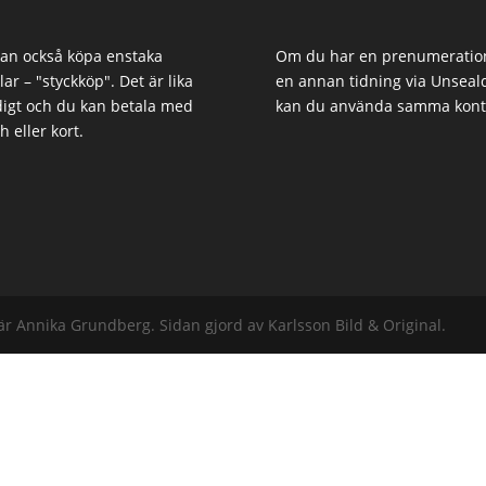
an också köpa enstaka
Om du har en prenumeratio
klar – "styckköp". Det är lika
en annan tidning via Unseal
igt och du kan betala med
kan du använda samma kont
h eller kort.
är Annika Grundberg. Sidan gjord av Karlsson Bild & Original.