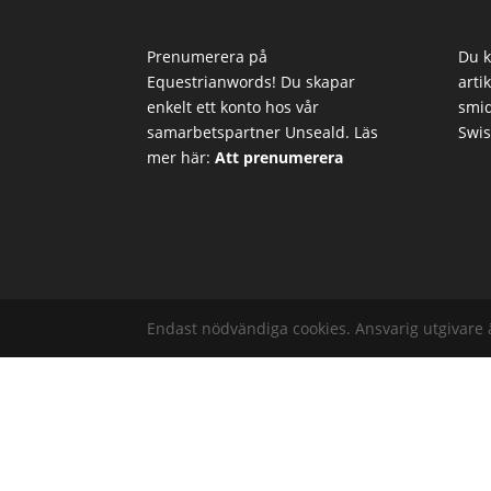
Prenumerera på
Du k
Equestrianwords! Du skapar
arti
enkelt ett konto hos vår
smid
samarbetspartner Unseald. Läs
Swis
mer här:
Att prenumerera
Endast nödvändiga cookies. Ansvarig utgivare 