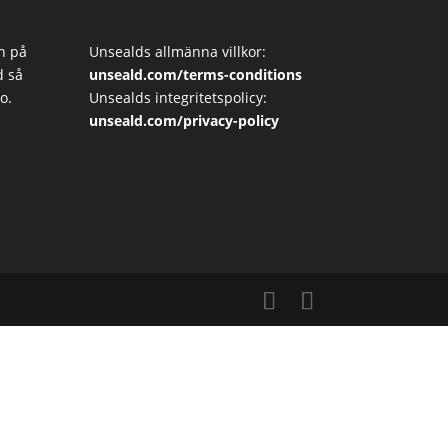
n på
Unsealds allmänna villkor:
d så
unseald.com/terms-conditions
o.
Unsealds integritetspolicy:
unseald.com/privacy-policy