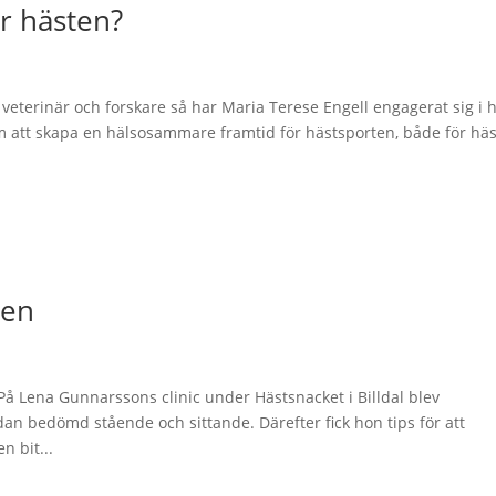
er hästen?
eterinär och forskare så har Maria Terese Engell engagerat sig i 
om att skapa en hälsosammare framtid för hästsporten, både för häs
sen
 På Lena Gunnarssons clinic under Hästsnacket i Billdal blev
dan bedömd stående och sittande. Därefter fick hon tips för att
n bit...