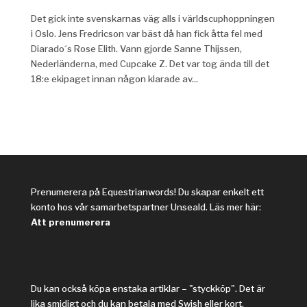
Det gick inte svenskarnas väg alls i världscuphoppningen
i Oslo. Jens Fredricson var bäst då han fick åtta fel med
Diarado´s Rose Elith. Vann gjorde Sanne Thijssen,
Nederländerna, med Cupcake Z. Det var tog ända till det
18:e ekipaget innan någon klarade av...
Prenumerera på Equestrianwords! Du skapar enkelt ett
konto hos vår samarbetspartner Unseald. Läs mer här:
Att prenumerera
Du kan också köpa enstaka artiklar – "styckköp". Det är
lika smidigt och du kan betala med Swish eller kort.