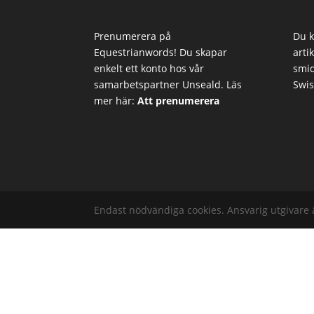
Prenumerera på
Du k
Equestrianwords! Du skapar
arti
enkelt ett konto hos vår
smid
samarbetspartner Unseald. Läs
Swis
mer här:
Att prenumerera
Endast nödvändiga cookies. Ansvarig utgivare 