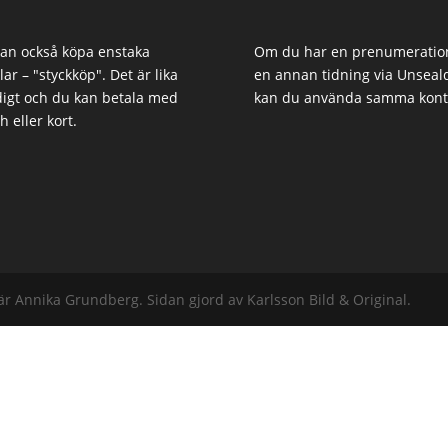
an också köpa enstaka
Om du har en prenumeratio
klar – "styckköp". Det är lika
en annan tidning via Unseal
igt och du kan betala med
kan du använda samma kont
h eller kort.
är Annika Grundberg. Sidan gjord av Karlsson Bild & Original.