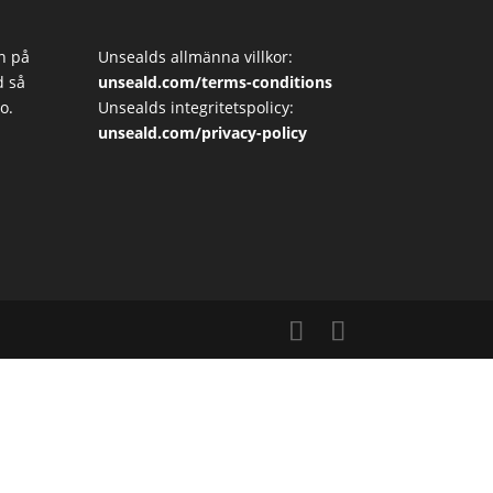
n på
Unsealds allmänna villkor:
d så
unseald.com/terms-conditions
o.
Unsealds integritetspolicy:
unseald.com/privacy-policy