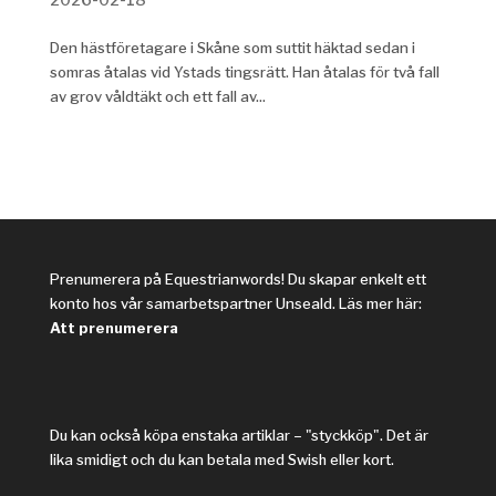
Den hästföretagare i Skåne som suttit häktad sedan i
somras åtalas vid Ystads tingsrätt. Han åtalas för två fall
av grov våldtäkt och ett fall av...
Prenumerera på Equestrianwords! Du skapar enkelt ett
konto hos vår samarbetspartner Unseald. Läs mer här:
Att prenumerera
Du kan också köpa enstaka artiklar – "styckköp". Det är
lika smidigt och du kan betala med Swish eller kort.