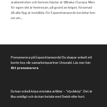
arabemiraten och hennes hästar är tillbaka i Europa. Men
för egen del är hemresan, på grund av kriget, försenad
då alla flyg är inställda. För Equestrianwords berättar hon
om sin...
Prenumerera på Equestrianwords! Du skapar enkelt ett
konto hos vår samarbetspartner Unseald. Läs mer här:
Att prenumerera
Du kan också köpa enstaka artiklar – "styckköp". Det är
lika smidigt och du kan betala med Swish eller kort.