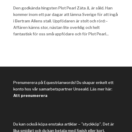
Den godkända hingsten Plot Pearl Zäta JL är såld. Han
kommer inom ett par dagar att lämna Sverige för att ingå
i Bertram Allens stall. Uppfödaren är stolt och rörd:–
Affären känns stor, nästan lite overklig och helt
fantastisk för oss små uppfödare och för Plot Pearl...
Prenumerera på Equestrianwords! Du skapar enkelt ett
konto hos vår samarbetspartner Unseald. Läs mer här:
Att prenumerera
Du kan också köpa enstaka artiklar – "styckköp". Det är
lika smidigt och du kan betala med Swish eller kort.