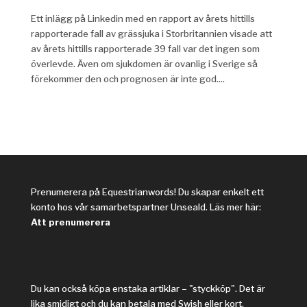
Ett inlägg på Linkedin med en rapport av årets hittills
rapporterade fall av grässjuka i Storbritannien visade att
av årets hittills rapporterade 39 fall var det ingen som
överlevde. Även om sjukdomen är ovanlig i Sverige så
förekommer den och prognosen är inte god....
Prenumerera på Equestrianwords! Du skapar enkelt ett
konto hos vår samarbetspartner Unseald. Läs mer här:
Att prenumerera
Du kan också köpa enstaka artiklar – "styckköp". Det är
lika smidigt och du kan betala med Swish eller kort.