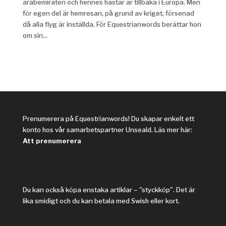
arabemiraten och hennes hästar är tillbaka i Europa. Men
för egen del är hemresan, på grund av kriget, försenad
då alla flyg är inställda. För Equestrianwords berättar hon
om sin...
Prenumerera på Equestrianwords! Du skapar enkelt ett
konto hos vår samarbetspartner Unseald. Läs mer här:
Att prenumerera
Du kan också köpa enstaka artiklar – "styckköp". Det är
lika smidigt och du kan betala med Swish eller kort.