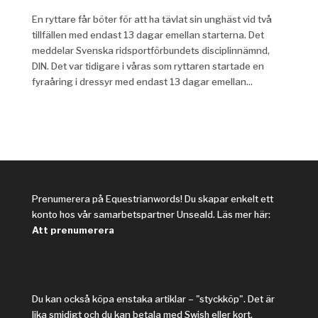
En ryttare får böter för att ha tävlat sin unghäst vid två
tillfällen med endast 13 dagar emellan starterna. Det
meddelar Svenska ridsportförbundets disciplinnämnd,
DIN. Det var tidigare i våras som ryttaren startade en
fyraåring i dressyr med endast 13 dagar emellan...
Prenumerera på Equestrianwords! Du skapar enkelt ett
konto hos vår samarbetspartner Unseald. Läs mer här:
Att prenumerera
Du kan också köpa enstaka artiklar – "styckköp". Det är
lika smidigt och du kan betala med Swish eller kort.