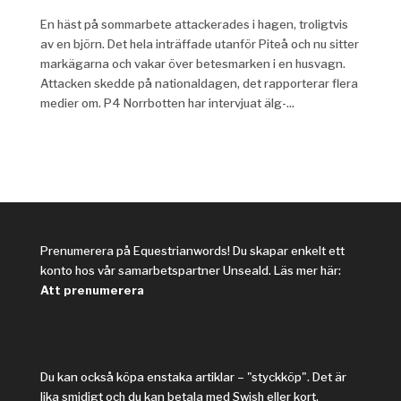
En häst på sommarbete attackerades i hagen, troligtvis
av en björn. Det hela inträffade utanför Piteå och nu sitter
markägarna och vakar över betesmarken i en husvagn.
Attacken skedde på nationaldagen, det rapporterar flera
medier om. P4 Norrbotten har intervjuat älg-...
Prenumerera på Equestrianwords! Du skapar enkelt ett
konto hos vår samarbetspartner Unseald. Läs mer här:
Att prenumerera
Du kan också köpa enstaka artiklar – "styckköp". Det är
lika smidigt och du kan betala med Swish eller kort.