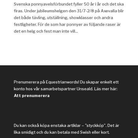
Svenska ponnyavelsförbundet fyller 50 år i år och det ska
firas. Under jubileumshelgen den 31/7-2/8 på Axevalla blir
det både tävling, utställning, showklasser och andra
festligheter. För de som har ponnyer av följande raser är
det en helg och fest man inte vill...
Prenumerera på Equestrianwords! Du skapar enkelt ett
konto hos vår samarbetspartner Unseald. Läs mer här:
Att prenumerera
Du kan också köpa enstaka artiklar – "styckköp". Det är
lika smidigt och du kan betala med Swish eller kort.