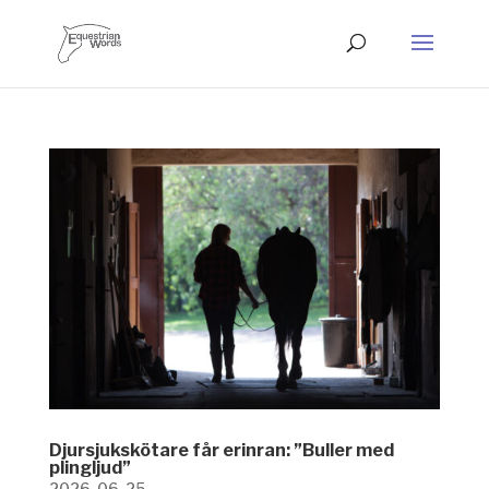
Djursjukskötare får erinran: ”Buller med
plingljud”
2026-06-25