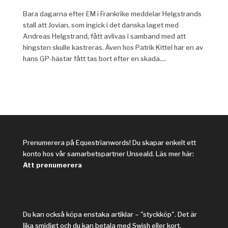
Bara dagarna efter EM i Frankrike meddelar Helgstrands
stall att Jovian, som ingick i det danska laget med
Andreas Helgstrand, fått avlivas i samband med att
hingsten skulle kastreras. Även hos Patrik Kittel har en av
hans GP-hästar fått tas bort efter en skada....
Prenumerera på Equestrianwords! Du skapar enkelt ett
konto hos vår samarbetspartner Unseald. Läs mer här:
Att prenumerera
Du kan också köpa enstaka artiklar – "styckköp". Det är
lika smidigt och du kan betala med Swish eller kort.