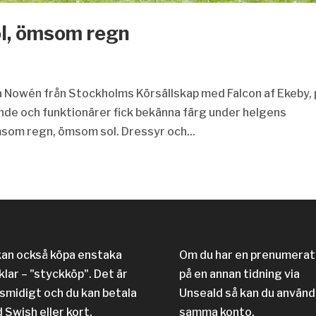
ol, ömsom regn
wa Nowén från Stockholms Körsällskap med Falcon af Ekeby, 
lande och funktionärer fick bekänna färg under helgens
msom regn, ömsom sol. Dressyr och...
kan också köpa enstaka
Om du har en prenumerat
klar – "styckköp". Det är
på en annan tidning via
 smidigt och du kan betala
Unseald så kan du använd
 Swish eller kort.
samma konto.