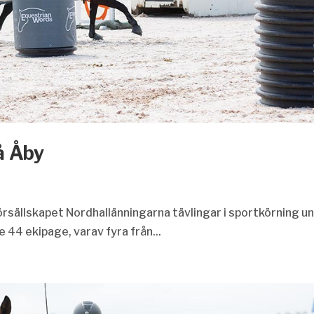
å Åby
rsällskapet Nordhallänningarna tävlingar i sportkörning u
e 44 ekipage, varav fyra från...