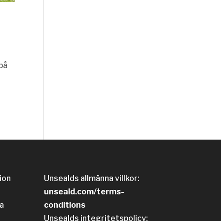
på
ion
Unsealds allmänna villkor:
unseald.com/terms-
a
conditions
Unsealds integritetspolicy: