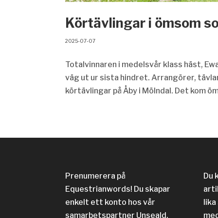
Körtävlingar i ömsom s
2025-07-07
Totalvinnaren i medelsvår klass häst, E
väg ut ur sista hindret. Arrangörer, täv
körtävlingar på Åby i Mölndal. Det kom ö
Prenumerera på
Du 
Equestrianwords! Du skapar
arti
enkelt ett konto hos vår
lika
samarbetspartner Unseald.
med