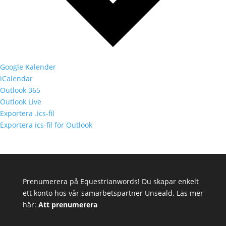
Google Kalender
iCalendar
Outlook 365
Outlook Live
Exportera .ics-fil
Exportera ics-fil för Outlook
Prenumerera på Equestrianwords! Du skapar enkelt
ett konto hos vår samarbetspartner Unseald. Läs mer
här:
Att prenumerera