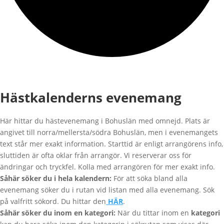
Hästkalenderns evenemang
Här hittar du hästevenemang i Bohuslän med omnejd. Plats är
angivet till norra/mellersta/södra Bohuslän, men i evenemangets
text står mer exakt information. Starttid är enligt arrangörens info,
sluttiden är ofta oklar från arrangör. Vi reserverar oss för
ändringar och tryckfel. Kolla med arrangören för mer exakt info.
Såhär söker du i hela kalendern:
För att söka bland alla
evenemang söker du i rutan vid listan med alla evenemang. Sök
på valfritt sökord. Du hittar den
HÄR
.
Såhär söker du inom en kategori:
När du tittar inom en
kategori