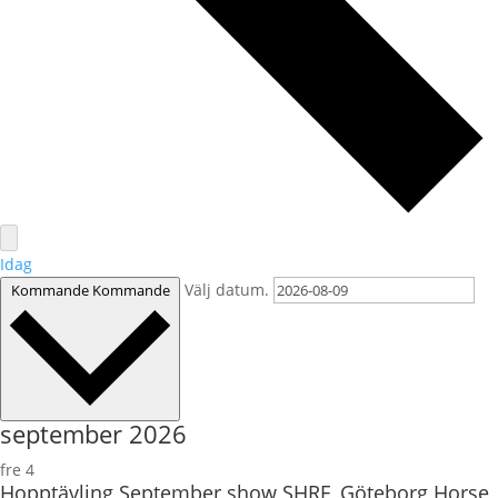
Idag
Välj datum.
Kommande
Kommande
september 2026
fre
4
Hopptävling September show SHRF, Göteborg Horse