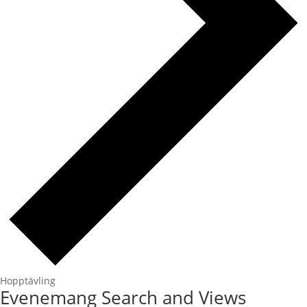
Hopptävling
Evenemang
Evenemang Search and Views