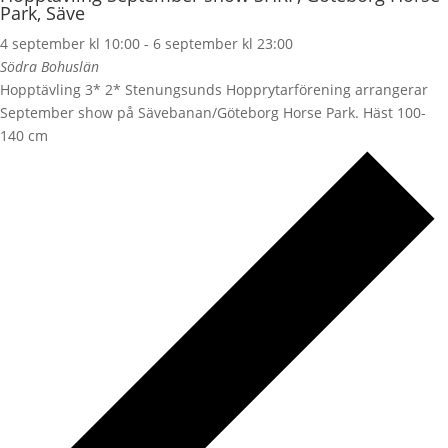
Park, Säve
4 september kl 10:00
-
6 september kl 23:00
Södra Bohuslän
Hopptävling 3* 2* Stenungsunds Hopprytarförening arrangerar
September show på Sävebanan/Göteborg Horse Park. Häst 100-
140 cm