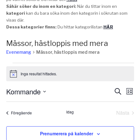
Såhär söker du inom en kategori:
När du tittar inom en
kategori
kan du bara söka inom den kategorin i sökrutan som
visas där.
Dessa kategorier finns:
Du hittar kategorilistan
HÄR
Mässor, hästloppis med mera
Evenemang
Mässor, hästloppis med mera
Evenemang
Inga resultat hittades.
Notis
Eve
E
Kommande
Sök
Lista
vy
Välj
Sear
datum.
Idag
Nästa
and
Evenemang
Föregående
Evene
Vie
Prenumerera på kalender