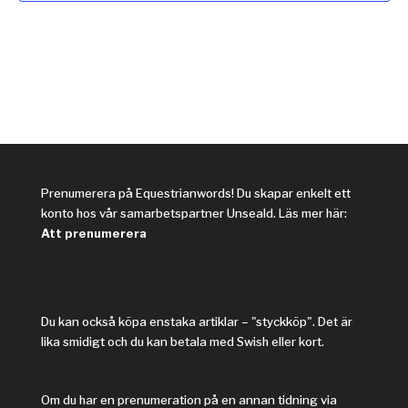
Navi
Prenumerera på Equestrianwords! Du skapar enkelt ett
konto hos vår samarbetspartner Unseald. Läs mer här:
Att prenumerera
Du kan också köpa enstaka artiklar – "styckköp". Det är
lika smidigt och du kan betala med Swish eller kort.
Om du har en prenumeration på en annan tidning via