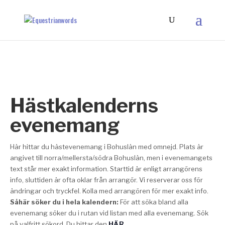
Hästkalenderns
evenemang
Här hittar du hästevenemang i Bohuslän med omnejd. Plats är
angivet till norra/mellersta/södra Bohuslän, men i evenemangets
text står mer exakt information. Starttid är enligt arrangörens
info, sluttiden är ofta oklar från arrangör. Vi reserverar oss för
ändringar och tryckfel. Kolla med arrangören för mer exakt info.
Såhär söker du i hela kalendern:
För att söka bland alla
evenemang söker du i rutan vid listan med alla evenemang. Sök
på valfritt sökord. Du hittar den
HÄR
.