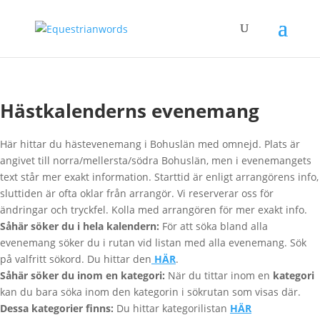
Hästkalenderns evenemang
Här hittar du hästevenemang i Bohuslän med omnejd. Plats är
angivet till norra/mellersta/södra Bohuslän, men i evenemangets
text står mer exakt information. Starttid är enligt arrangörens info,
sluttiden är ofta oklar från arrangör. Vi reserverar oss för
ändringar och tryckfel. Kolla med arrangören för mer exakt info.
Såhär söker du i hela kalendern:
För att söka bland alla
evenemang söker du i rutan vid listan med alla evenemang. Sök
på valfritt sökord. Du hittar den
HÄR
.
Såhär söker du inom en kategori:
När du tittar inom en
kategori
kan du bara söka inom den kategorin i sökrutan som visas där.
Dessa kategorier finns:
Du hittar kategorilistan
HÄR