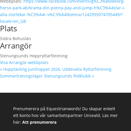
Webbplats:
https://www.facebook.com/events/g%C3%B6teborg-
horse-park-ab/krama-din-ponny-pay-and-jump-h%C3%A4star-i-
alla-storlekar-%C3%A4r-v%C3%A4lkomna/1242995074705449/?
locale=en_GB
Plats
Södra Bohuslän
Arrangör
Stenungsunds Hoppryttarförening
Visa Arrangör-webbplats
«
Hopptävling Junihoppet 2026, Uddevalla Ryttarförening
Sommarträningsläger Stenungsunds Ridklubb
»
Prenumerera på Equestrianwords! Du skapar enkelt
ett konto hos vår samarbetspartner Unseald. Läs mer
här:
Att prenumerera