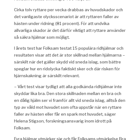
Cirka tolv ryttare per vecka drabbas av huvudskador och
det vanligaste olycksscenariot är att ryttaren faller av
hästen under ridning (81 procent). För att undvika
allvarliga skador är det därför viktigt att ryttare använder
så säkra hjälmar som möjligt.
I årets test har Folksam testat 15 populära ridhjälmar och
resultaten visar att det är stor skillnad mellan hjälmarna –
särskilt när det gäller skydd vid sneda islag, som bättre
speglar hur en ridolycka faktiskt sker och där risken för
hjärnskakning är särskilt relevant.
– Vårt test visar tydligt att alla godkända ridhjälmar inte
skyddar lika bra. Den stora skillnaden mellan en bra och
en dålig hjälm ser vi framför allt vid sneda islag, alltså den
typ av våld mot huvudet som ofta uppstår när en ryttare
faller av hästen eller får en spark mot huvudet, säger
Helena Stigson, forskningsansvarig inom idrott på
Folksam.
Fyra hjälmar utmärker sig och får Folksams utmärkelse Bra