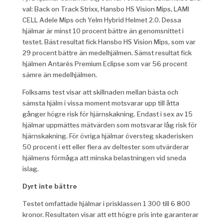
val: Back on Track Strixx, Hansbo HS Vision Mips, LAMI
CELL Adele Mips och Yelm Hybrid Helmet 2.0. Dessa
hjälmar är minst 10 procent bättre än genomsnittet i
testet. Bäst resultat fick Hansbo HS Vision Mips, som var
29 procent bättre än medelhjälmen. Sämst resultat fick
hjälmen Antarés Premium Eclipse som var 56 procent
sämre än medelhjälmen.
Folksams test visar att skillnaden mellan bästa och
sämsta hjälm i vissa moment motsvarar upp till åtta
gånger högre risk för hjärnskakning. Endast i sex av 15
hjälmar uppmättes mätvärden som motsvarar låg risk för
hjärnskakning. För övriga hjälmar översteg skaderisken
50 procent i ett eller flera av deltester som utvärderar
hjälmens förmåga att minska belastningen vid sneda
islag.
Dyrt inte bättre
Testet omfattade hjälmar i prisklassen 1 300 till 6 800
kronor. Resultaten visar att ett högre pris inte garanterar