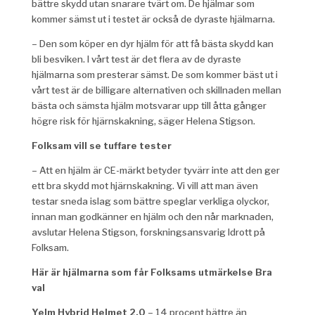
bättre skydd utan snarare tvärt om. De hjälmar som
kommer sämst ut i testet är också de dyraste hjälmarna.
– Den som köper en dyr hjälm för att få bästa skydd kan
bli besviken. I vårt test är det flera av de dyraste
hjälmarna som presterar sämst. De som kommer bäst ut i
vårt test är de billigare alternativen och skillnaden mellan
bästa och sämsta hjälm motsvarar upp till åtta gånger
högre risk för hjärnskakning, säger Helena Stigson.
Folksam vill se tuffare tester
– Att en hjälm är CE-märkt betyder tyvärr inte att den ger
ett bra skydd mot hjärnskakning. Vi vill att man även
testar sneda islag som bättre speglar verkliga olyckor,
innan man godkänner en hjälm och den når marknaden,
avslutar Helena Stigson, forskningsansvarig Idrott på
Folksam.
Här är hjälmarna som får Folksams utmärkelse Bra
val
Yelm Hybrid Helmet 2.0
– 14 procent bättre än