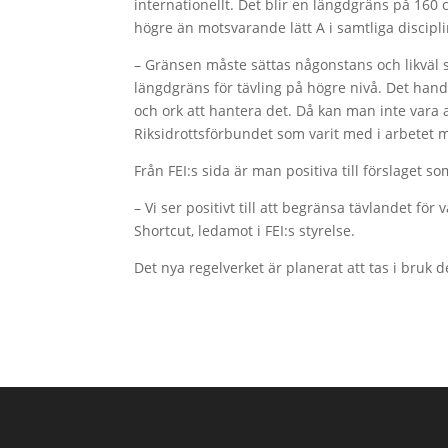
internationellt. Det blir en längdgräns på 160 c
högre än motsvarande lätt A i samtliga discipli
– Gränsen måste sättas någonstans och likväl s
längdgräns för tävling på högre nivå. Det hand
och ork att hantera det. Då kan man inte vara al
Riksidrottsförbundet som varit med i arbetet m
Från FEI:s sida är man positiva till förslaget 
– Vi ser positivt till att begränsa tävlandet för
Shortcut, ledamot i FEI:s styrelse.
Det nya regelverket är planerat att tas i bruk d