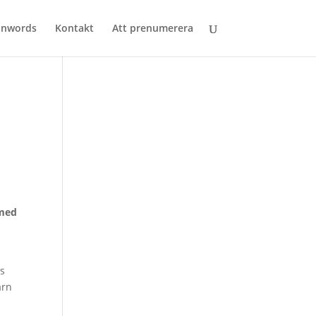
anwords
Kontakt
Att prenumerera
 med
ls
arn