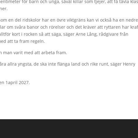
entimeter för barn och unga, såväl killar som tjejer, att få tävla kla
ner.
om en del ridskolor har en övre viktgräns kan vi också ha en nedr
lar om svåra banor och rörelser och det kräver att ryttaren har kraf
ltför kort i rocken så att säga, säger Arne Lång, rådgivare från
ed att ta fram regeln.
som man varit med att arbeta fram.
 våra allra yngsta, de ska inte flänga land och rike runt, säger Henry
en 1april 2027.