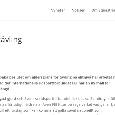
Nyheter
Notiser
Om Equestri
tävling
baka beslutet om åldersgräns för tävling på elitnivå har arbetet
ed det internationella ridsportförbundet FEI har en ny mall för
längd.
i god gjord och Svenska ridsportförbundet fick backa. Samtidigt stäl
tsa för tidigt i åldrarna. Även FEI tittar på regelverket vad gäller b
ll ett förslag som kan komma att gälla såväl nationellt som