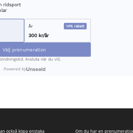
an också köpa enstaka
Om du har en prenumeratio