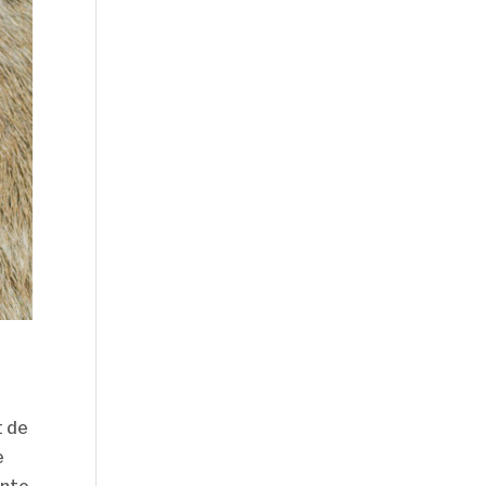
t de
e