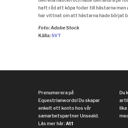
den ena hästen och hade den andra på fo
haft råd att köpa foder till hästarna men
har vittnat om att hästarna hade börjat b
Foto: Adobe Stock
Källa:
SVT
Prenumerera på
Du 
Equestrianwords! Du skapar
arti
enkelt ett konto hos vår
lika
samarbetspartner Unseald.
med
Läs mer här:
Att