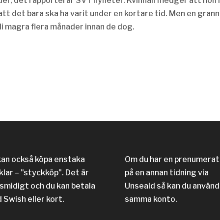
der, det rapporterar SVT nyheter. Kvinnan medger att hon 
 att det bara ska ha varit under en kortare tid. Men en gran
li magra flera månader innan de dog.
kan också köpa enstaka
Om du har en prenumerat
klar – "styckköp". Det är
på en annan tidning via
 smidigt och du kan betala
Unseald så kan du använd
 Swish eller kort.
samma konto.