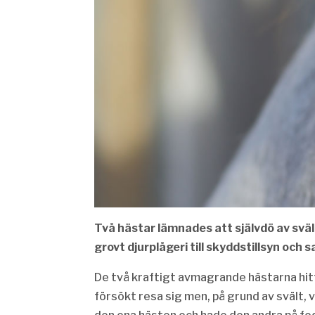
Två hästar lämnades att självdö av svä
grovt djurplågeri till skyddstillsyn och 
De två kraftigt avmagrande hästarna hitt
försökt resa sig men, på grund av svält, 