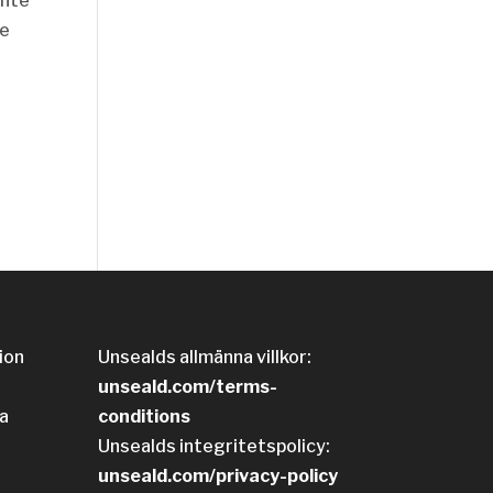
inte
ne
ion
Unsealds allmänna villkor:
unseald.com/terms-
a
conditions
Unsealds integritetspolicy:
unseald.com/privacy-policy