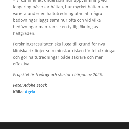
– Vi kommer att undersöka hur uppvärmning vid
longering påverkar hältan, hur mycket hältan kan
variera under en hältutredning utan att några
bedövningar läggs samt hur ofta och vid vilka
bedövningar man kan se en tydlig ökning av
hältgraden.
Forskningsresultaten ska ligga till grund för nya
kliniska riktlinjer som minskar risken för feltolkningar
och gör hältutredningar både säkrare och mer
effektiva.
Projektet är treårigt och startar i början av 2026.
Foto: Adobe Stock
Källa:
Agria