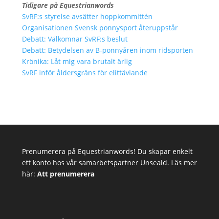
Tidigare på Equestrianwords
SvRF:s styrelse avsätter hoppkommittén
Organisationen Svensk ponnysport återuppstår
Debatt: Välkomnar SvRF:s beslut
Debatt: Betydelsen av B-ponnyåren inom ridsporten
Krönika: Låt mig vara brutalt ärlig
SvRF inför åldersgräns för elittävlande
Prenumerera på Equestrianwords! Du skapar enkelt
ett konto hos vår samarbetspartner Unseald. Läs mer
här:
Att prenumerera