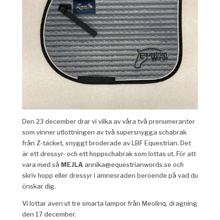
Den 23 december drar vi vilka av våra två prenumeranter
som vinner utlottningen av två supersnygga schabrak
från Z-täcket, snyggt broderade av LBF Equestrian. Det
är ett dressyr- och ett hoppschabrak som lottas ut. För att
vara med så
MEJLA
annika@equestrianwords.se och
skriv hopp eller dressyr i ämnesraden beroende på vad du
önskar dig.
Vi lottar även ut tre smarta lampor från Meolinq, dragning
den 17 december.