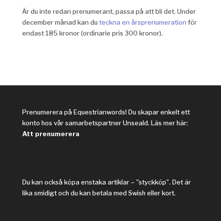
Är du inte redan prenumerant, passa på att bli det. Under
december månad kan du
teckna en årsprenumeration
för
endast 185 kronor (ordinarie pris 300 kronor).
Prenumerera på Equestrianwords! Du skapar enkelt ett
konto hos vår samarbetspartner Unseald. Läs mer här:
Att prenumerera
Du kan också köpa enstaka artiklar – "styckköp". Det är
lika smidigt och du kan betala med Swish eller kort.