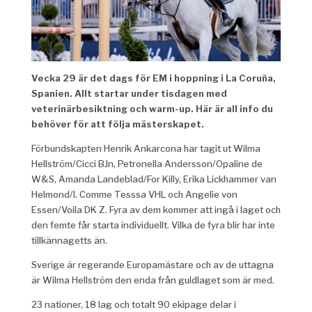
Vecka 29 är det dags för EM i hoppning i La Coruña,
Spanien. Allt startar under tisdagen med
veterinärbesiktning och warm-up. Här är all info du
behöver för att följa mästerskapet.
Förbundskapten Henrik Ankarcona har tagit ut Wilma
Hellström/Cicci BJn, Petronella Andersson/Opaline de
W&S, Amanda Landeblad/For Killy, Erika Lickhammer van
Helmond/I. Comme Tesssa VHL och Angelie von
Essen/Voila DK Z. Fyra av dem kommer att ingå i laget och
den femte får starta individuellt. Vilka de fyra blir har inte
tillkännagetts än.
Sverige är regerande Europamästare och av de uttagna
är Wilma Hellström den enda från guldlaget som är med.
23 nationer, 18 lag och totalt 90 ekipage delar i