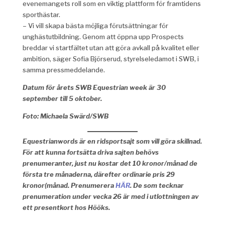
evenemangets roll som en viktig plattform för framtidens
sporthästar.
– Vi vill skapa bästa möjliga förutsättningar för
unghästutbildning. Genom att öppna upp Prospects
breddar vi startfältet utan att göra avkall på kvalitet eller
ambition, säger Sofia Björserud, styrelseledamot i SWB, i
samma pressmeddelande.
Datum för årets SWB Equestrian week är 30
september till 5 oktober.
Foto: Michaela Swärd/SWB
Equestrianwords är en ridsportsajt som vill göra skillnad.
För att kunna fortsätta driva sajten behövs
prenumeranter, just nu kostar det 10 kronor/månad de
första tre månaderna, därefter ordinarie pris 29
kronor(månad. Prenumerera
HÄR
.
De som tecknar
prenumeration under vecka 26 är med i utlottningen av
ett presentkort hos Hööks.