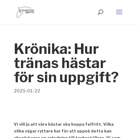
Krönika: Hur
tränas hästar
för sin uppgift?
2025-01-22
Vi vill ju att våra hästar ska hoppa felfritt. Vilka
olika vägar ryttare har för att uppnå detta kan
absolut vara en anledning till tankeställare. Vi som