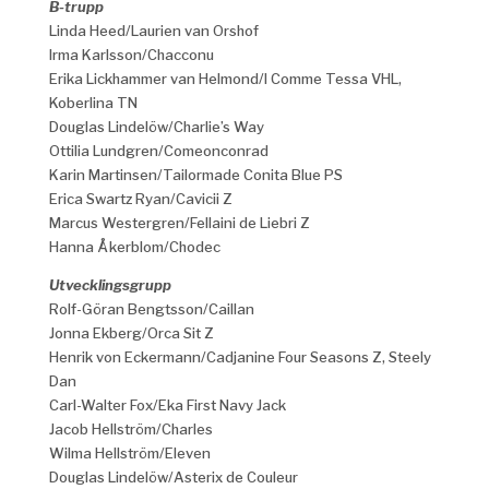
B-trupp
Linda Heed/Laurien van Orshof
Irma Karlsson/Chacconu
Erika Lickhammer van Helmond/I Comme Tessa VHL,
Koberlina TN
Douglas Lindelöw/Charlie’s Way
Ottilia Lundgren/Comeonconrad
Karin Martinsen/Tailormade Conita Blue PS
Erica Swartz Ryan/Cavicii Z
Marcus Westergren/Fellaini de Liebri Z
Hanna Åkerblom/Chodec
Utvecklingsgrupp
Rolf-Göran Bengtsson/Caillan
Jonna Ekberg/Orca Sit Z
Henrik von Eckermann/Cadjanine Four Seasons Z, Steely
Dan
Carl-Walter Fox/Eka First Navy Jack
Jacob Hellström/Charles
Wilma Hellström/Eleven
Douglas Lindelöw/Asterix de Couleur