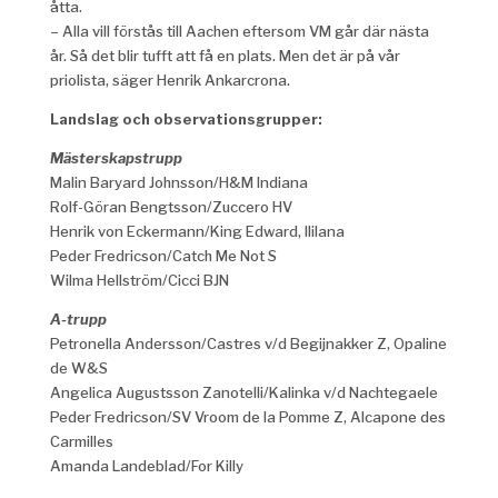
åtta.
– Alla vill förstås till Aachen eftersom VM går där nästa
år. Så det blir tufft att få en plats. Men det är på vår
priolista, säger Henrik Ankarcrona.
Landslag och observationsgrupper:
Mästerskapstrupp
Malin Baryard Johnsson/H&M Indiana
Rolf-Göran Bengtsson/Zuccero HV
Henrik von Eckermann/King Edward, Ililana
Peder Fredricson/Catch Me Not S
Wilma Hellström/Cicci BJN
A-trupp
Petronella Andersson/Castres v/d Begijnakker Z, Opaline
de W&S
Angelica Augustsson Zanotelli/Kalinka v/d Nachtegaele
Peder Fredricson/SV Vroom de la Pomme Z, Alcapone des
Carmilles
Amanda Landeblad/For Killy