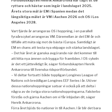
Förbundskapten Henrik Ankarcrona har tagit ut de
ryttare och hästar som ingår i landslaget 2025.
Årets stora mål är EM i Spanien medan det
långsiktiga målet är VM i Aachen 2026 och OS i Los
Angeles 2028.
Vart fjärde år arrangeras OS i hoppning, i en parallell
fyraårscykel arrangeras VM. Däremellan är det EM-år och
tillfälle att mäta sig mot de bästa i Europa. Samtidigt är
EM en chans att testa nya ekipage och stärka landslaget.
– Det här året är ganska avgörande när det kommer till
att hitta nya ämnen och bygga för framtiden. I OS-cykeln
är det ett jätteviktigt år, säger förbundskapten Henrik
Ankarcrona till Svenska ridsportförbundet.
– Vi deltar fortsatt i både toppligan Longines League of
Nations och breddligan Longines EEF Series i år. Utöver
dessa nationshoppningar satsar vi också på att delta i
några av de övriga stora nationshoppningarna. Falsterbo
förstås och gärna Aachen om vi får inbjudan dit, säger
Henrik Ankarcrona.
Förra året bjöds tio nationer in till Aachen. I år blir det bara