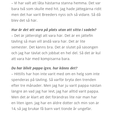
– Vi har valt att låta hästarna stanna hemma. Det var
bara två som skulle med hit. Jag hade jättegärna ridit
men det har varit Breeders nyss och så vidare. Så då
blev det så här.
Hur är det att vara på plats utan att sitta i sadeln?
– Det är jätteroligt att vara här. Det är en jättefin
tävling så man vill ändå vara här. Det är lite
semester. Det känns bra. Det är slutet på säsongen
och jag har tävlat och jobbat en hel del. Så det är kul
att vara här med kompisarna bara.
Du har blivit pappa igen, hur känns det?
– Hittills har hon inte varit med om en helg som inte
spenderas på tävling. Så varför bryta den trenden
efter tre månader. Men jag har ju varit pappa nästan
längre än vad jag har levt, jag har alltid varit pappa.
Men det är klart att det förändras lite när man har
en liten igen. Jag har en äldre dotter och min son är
14, så jag brukar få barn vart tionde år ungefär.