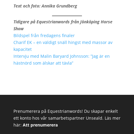
Text och foto: Annika Grundberg
Tidigare på Equestrianwords från Jönköping Horse
Show
Bildspel från fredagens finaler
Charif EK – en väldigt snäll hingst med massor av
kapacitet
Intervju med Malin Baryard Johnsson: ”Jag är en
hästnörd som älskar att tävla”
Prenumerera på Equestrianwords! Du skapar enkelt
ett konto hos vår samarbetspartner Unseald. Läs mer
här:
Att prenumerera