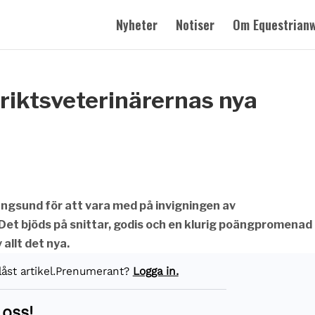
Nyheter
Notiser
Om Equestrian
triktsveterinärernas nya
ungsund för att vara med på invigningen av
 Det bjöds på snittar, godis och en klurig poängpromenad
allt det nya.