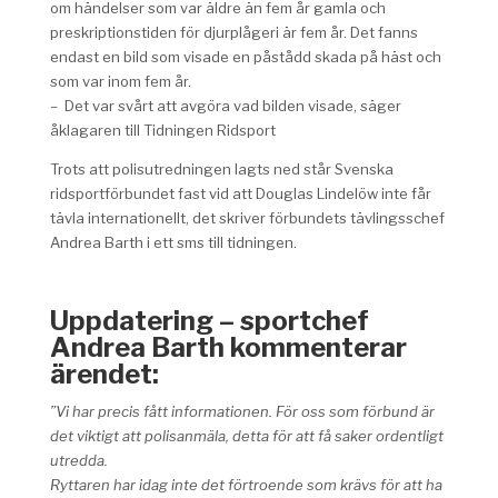
om händelser som var äldre än fem år gamla och
preskriptionstiden för djurplågeri är fem år. Det fanns
endast en bild som visade en påstådd skada på häst och
som var inom fem år.
– Det var svårt att avgöra vad bilden visade, säger
åklagaren till Tidningen Ridsport
Trots att polisutredningen lagts ned står Svenska
ridsportförbundet fast vid att Douglas Lindelöw inte får
tävla internationellt, det skriver förbundets tävlingsschef
Andrea Barth i ett sms till tidningen.
.
Uppdatering – sportchef
Andrea Barth kommenterar
ärendet:
”Vi har precis fått informationen. För oss som förbund är
det
viktigt att polisanmäla, detta för att få saker ordentligt
utredda.
Ryttaren har idag inte det förtroende som krävs för att ha