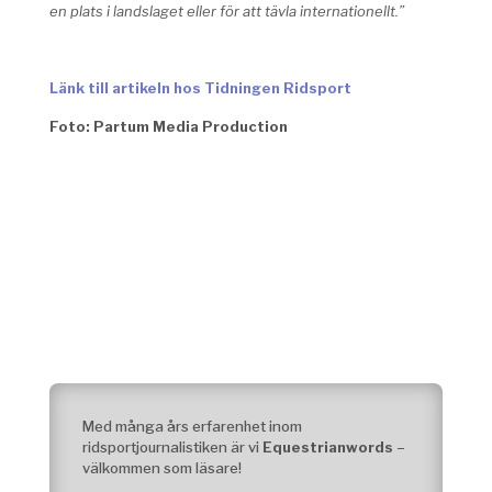
en plats i
landslaget eller för att tävla internationellt.”
.
Länk till artikeln hos Tidningen Ridsport
Foto:
Partum Media Production
Med många års erfarenhet inom
ridsportjournalistiken är vi
Equestrianwords
–
välkommen som läsare!