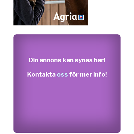
Din annons kan synas här!
Kontakta
oss
för mer info!