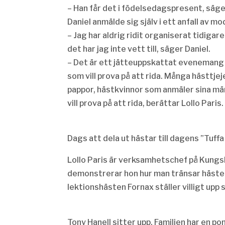
– Han får det i födelsedagspresent, säge
Daniel anmälde sig själv i ett anfall av mo
– Jag har aldrig ridit organiserat tidigar
det har jag inte vett till, säger Daniel.
– Det är e
tt jätteuppskattat evenemang s
som vill prova på att rida. Många hästtje
pappor, hästkvinnor som anmäler sina m
vill prova på att rida, berättar Lollo Paris.
Dags att dela ut hästar till dagens ”Tuffa
Lollo Paris är verksamhetschef på Kungs
demonstrerar hon hur man tränsar häste
lektionshästen Fornax ställer villigt upp
Tony Hanell sitter upp. Familjen har en p