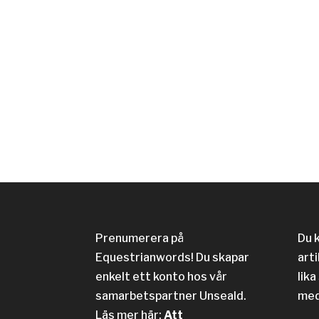
Prenumerera på
Du 
Equestrianwords! Du skapar
arti
enkelt ett konto hos vår
lika
samarbetspartner Unseald.
med
Läs mer här:
Att