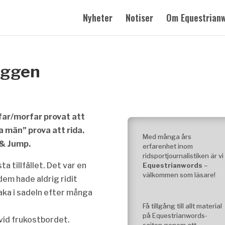
Nyheter
Notiser
Om Equestrian
yggen
ar/morfar provat att
 män” prova att rida.
Med många års
 & Jump.
erfarenhet inom
ridsportjournalistiken är vi
a tillfället. Det var en
Equestrianwords
–
välkommen som läsare!
em hade aldrig ridit
aka i sadeln efter många
Få tillgång till allt material
på Equestrianwords-
vid frukostbordet.