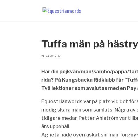
Tuffa män på hästr
2024-05-07
Har din pojkvän/man/sambo/pappa/farf
rida? På Kungsbacka Ridklubb får ”Tuffa
Två lektioner som avslutas med en Pay
Equestrianwords var på plats vid det först
modig skara män som samlats. Några av d
tidigare medan Petter Ahlström var tillb
års uppehåll.
Agneta hade överraskat sin man Torgny 