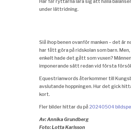
Här får ryttarna lära sig att hålla balans
under lättridning.
Slå ihop benen ovanför manken – det är 
har fått göra på ridskolan som barn. Men,
enkelt hade det gått som vuxen? Männen 
imponerande sätt redan vid första försö
Equestrianwords återkommer till Kungsba
avslutande hoppningen. Hur det gick hitta
kort.
Fler bilder hittar du på
20240504 bildspel
Av: Annika Grundberg
Foto: Lotta Karlsson