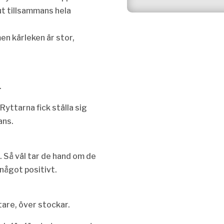
 ut tillsammans hela
en kärleken är stor,
.
Ryttarna fick ställa sig
ans.
. Så väl tar de hand om de
 något positivt.
tare, över stockar.