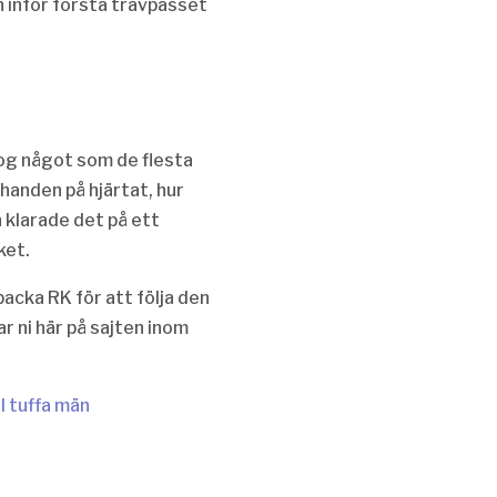
en inför första travpasset
nog något som de flesta
 handen på hjärtat, hur
klarade det på ett
ket.
cka RK för att följa den
r ni här på sajten inom
 tuffa män