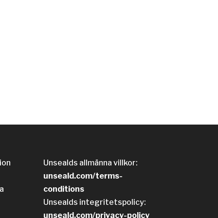
ion
Unsealds allmänna villkor:
unseald.com/terms-
a
conditions
Unsealds integritetspolicy:
unseald.com/privacy-policy