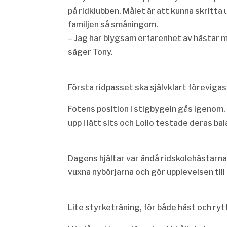
på ridklubben. Målet är att kunna skritta
familjen så småningom.
– Jag har blygsam erfarenhet av hästar m
säger Tony.
Första ridpasset ska självklart förevigas
Fotens position i stigbygeln gås igenom. 
upp i lätt sits och Lollo testade deras bal
Dagens hjältar var ändå ridskolehästarna
vuxna nybörjarna och gör upplevelsen till
Lite styrketräning, för både häst och ryt