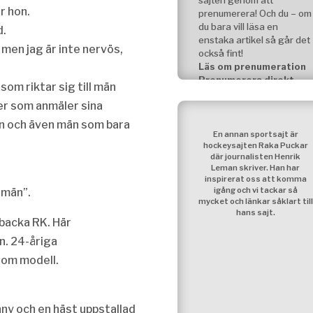
sajten genom att
r hon.
prenumerera! Och du – om
du bara vill läsa en
d.
enstaka artikel så går det
e men jag är inte nervös,
också fint!
Läs om prenumeration
Prenumerera direkt
om riktar sig till män
jer som anmäler sina
Equestrianwords
än och även män som bara
En annan sportsajt är
nyhetsbrev ingår för dig
hockeysajten Raka Puckar
som är prenumerant. Vill
där journalisten Henrik
du bara ha nyhetsbrevet
Leman skriver. Han har
så går det också bra, läs
inspirerat oss att komma
mer på sidan
igång och vi tackar så
 män”.
mycket och länkar såklart till
Att prenumerera
hans sajt.
backa RK. Här
n. 24-åriga
 som modell.
onny och en häst uppstallad